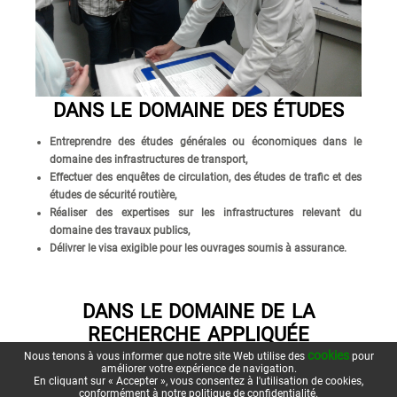
DANS LE DOMAINE DES ÉTUDES
Entreprendre des études générales ou économiques dans le
domaine des infrastructures de transport,
Effectuer des enquêtes de circulation, des études de trafic et des
études de sécurité routière,
Réaliser des expertises sur les infrastructures relevant du
domaine des travaux publics,
Délivrer le visa exigible pour les ouvrages soumis à assurance.
DANS LE DOMAINE DE LA
RECHERCHE APPLIQUÉE
cookies
Nous tenons à vous informer que notre site Web utilise des
pour
Mener toute recherche appliquée nécessaire au développement des
améliorer votre expérience de navigation.
En cliquant sur « Accepter », vous consentez à l'utilisation de cookies,
infrastructures de transport,
conformément à notre politique de confidentialité.